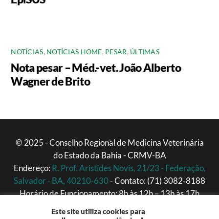
NOTÍCIAS
,
NOTÍCIAS HOME
,
PESAR
,
ÚLTIMAS
Nota pesar – Méd.-vet. João Alberto
Wagner de Brito
Back
© 2025 - Conselho Regional de Medicina Veterinária
do Estado da Bahia - CRMV-BA
To
Endereço:
R. Prof. Aristídes Novis, 21/23 - Federação,
Top
Salvador - BA, 40210-630
- Contato: (71) 3082-8188
Horário de Funcionamento: 8h às 12h – 13h às 17h
(Segunda a Sexta)
Este site utiliza cookies para