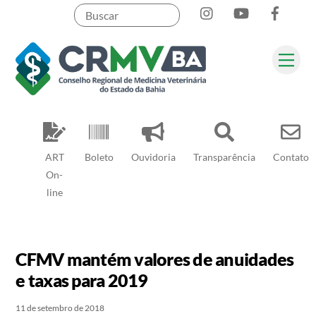
Instagram
YouTube
Face
Skip
to
content
Me
Pesquisar
ART
Boleto
Ouvidoria
Transparência
Contato
On-
line
CFMV mantém valores de anuidades
e taxas para 2019
11 de setembro de 2018