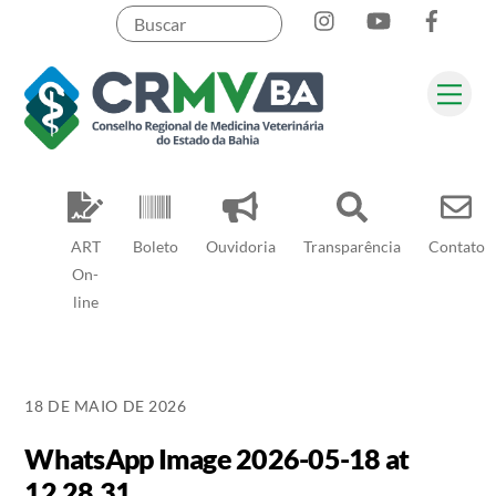
Instagram
YouTube
Face
Skip
to
content
Me
Pesquisar
ART
Boleto
Ouvidoria
Transparência
Contato
On-
line
18 DE MAIO DE 2026
WhatsApp Image 2026-05-18 at
12.28.31