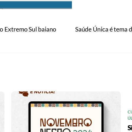
o Extremo Sul baiano
Saúde Única é tema d
C
Ú
S