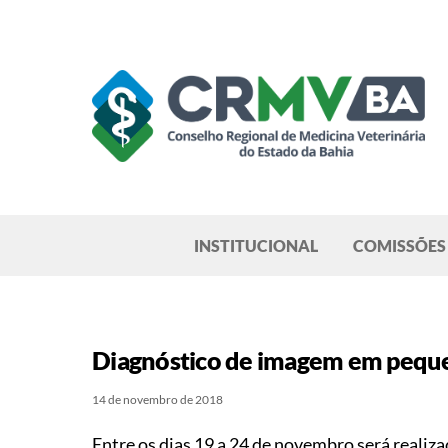
Skip
to
content
Pesquisar
INSTITUCIONAL
COMISSÕES
Diagnóstico de imagem em peque
14 de novembro de 2018
Entre os dias 19 a 24 de novembro será real