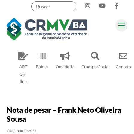
Instagram
YouTube
Face
Skip
to
content
Me
Pesquisar
ART
Boleto
Ouvidoria
Transparência
Contato
On-
line
Nota de pesar – Frank Neto Oliveira
Sousa
7 de junho de 2021