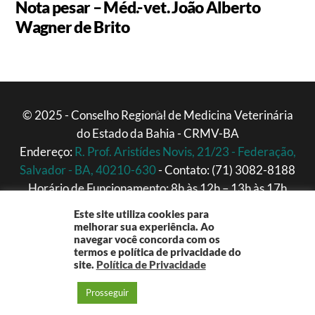
Nota pesar – Méd.-vet. João Alberto
Wagner de Brito
Back
© 2025 - Conselho Regional de Medicina Veterinária
do Estado da Bahia - CRMV-BA
To
Endereço:
R. Prof. Aristídes Novis, 21/23 - Federação,
Top
Salvador - BA, 40210-630
- Contato: (71) 3082-8188
Horário de Funcionamento: 8h às 12h – 13h às 17h
(Segunda a Sexta)
Este site utiliza cookies para
melhorar sua experiência. Ao
navegar você concorda com os
termos e política de privacidade do
site.
Política de Privacidade
Prosseguir