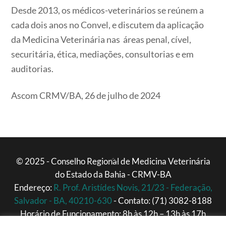
Desde 2013, os médicos-veterinários se reúnem a
cada dois anos no Convel, e discutem da aplicação
da Medicina Veterinária nas áreas penal, cível,
securitária, ética, mediações, consultorias e em
auditorias.
Ascom CRMV/BA, 26 de julho de 2024
Back
© 2025 - Conselho Regional de Medicina Veterinária
do Estado da Bahia - CRMV-BA
To
Endereço:
R. Prof. Aristídes Novis, 21/23 - Federação,
Top
Salvador - BA, 40210-630
- Contato: (71) 3082-8188
Horário de Funcionamento: 8h às 12h – 13h às 17h