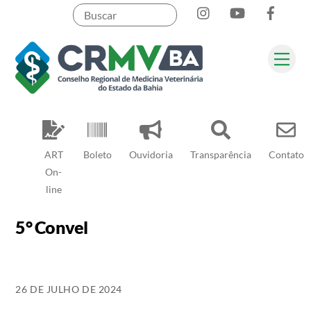
Instagram
YouTube
Face
Skip
to
content
Me
Pesquisar
ART
Boleto
Ouvidoria
Transparência
Contato
On-
line
5° Convel
26 DE JULHO DE 2024