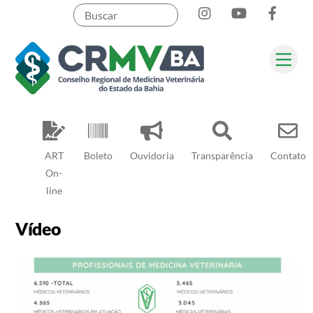
Instagram
YouTube
Face
Skip
to
content
Me
Pesquisar
ART
Boleto
Ouvidoria
Transparência
Contato
On-
line
Vídeo