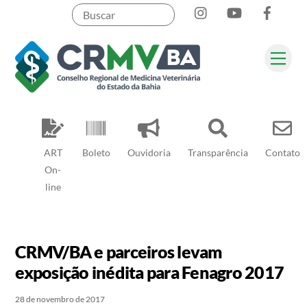
Instagram
YouTube
Face
Skip
to
content
Me
Pesquisar
ART
Boleto
Ouvidoria
Transparência
Contato
On-
line
CRMV/BA e parceiros levam
exposição inédita para Fenagro 2017
28 de novembro de 2017