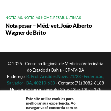
NOTÍCIAS
,
NOTÍCIAS HOME
,
PESAR
,
ÚLTIMAS
Nota pesar – Méd.-vet. João Alberto
Wagner de Brito
Back
© 2025 - Conselho Regional de Medicina Veterinária
do Estado da Bahia - CRMV-BA
To
Endereço:
R. Prof. Aristídes Novis, 21/23 - Federação,
Top
Salvador - BA, 40210-630
- Contato: (71) 3082-8188
Horário de Funcionamento: 8h às 12h – 13h às 17h
(Segunda a Sexta)
Este site utiliza cookies para
melhorar sua experiência. Ao
navegar você concorda com os