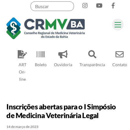
Instagram
YouTube
Face
Skip
to
content
Me
Pesquisar
ART
Boleto
Ouvidoria
Transparência
Contato
On-
line
Inscrições abertas para o I Simpósio
de Medicina Veterinária Legal
14 de março de 2023