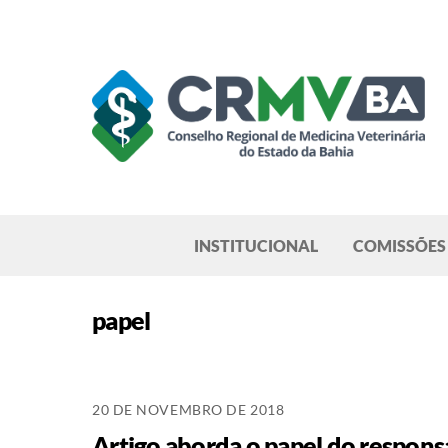
Skip
to
content
Pesquisar
INSTITUCIONAL
COMISSÕES
papel
20 DE NOVEMBRO DE 2018
Artigo aborda o papel do respon