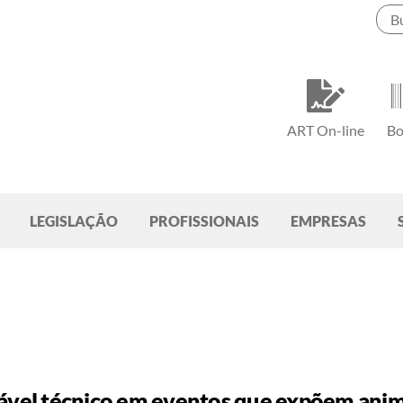
ART On-line
Bo
LEGISLAÇÃO
PROFISSIONAIS
EMPRESAS
sável técnico em eventos que expõem anim