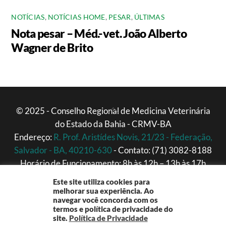
NOTÍCIAS
,
NOTÍCIAS HOME
,
PESAR
,
ÚLTIMAS
Nota pesar – Méd.-vet. João Alberto
Wagner de Brito
Back
© 2025 - Conselho Regional de Medicina Veterinária
do Estado da Bahia - CRMV-BA
To
Endereço:
R. Prof. Aristídes Novis, 21/23 - Federação,
Top
Salvador - BA, 40210-630
- Contato: (71) 3082-8188
Horário de Funcionamento: 8h às 12h – 13h às 17h
(Segunda a Sexta)
Este site utiliza cookies para
melhorar sua experiência. Ao
navegar você concorda com os
termos e política de privacidade do
site.
Política de Privacidade