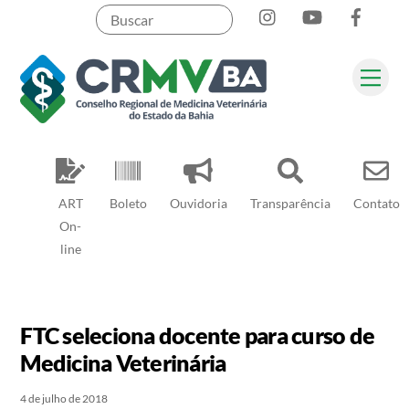
Instagram
YouTube
Face
Skip
to
content
Me
Pesquisar
ART
Boleto
Ouvidoria
Transparência
Contato
On-
line
FTC seleciona docente para curso de
Medicina Veterinária
4 de julho de 2018